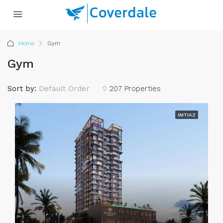
Home
Gym
Gym
Sort by:
Default Order
207 Properties
IMTIAZ