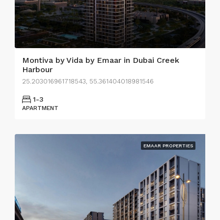
Montiva by Vida by Emaar in Dubai Creek
Harbour
25.203016961718543, 55.361404018981546
1-3
APARTMENT
EMAAR PROPERTIES