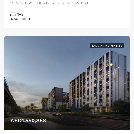
25.203016961718543, 55.361404018981546
1-3
APARTMENT
EMAAR PROPERTIES
AED1,550,888